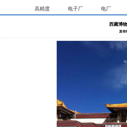
高精度
电子厂
电厂
西藏博物
发布时