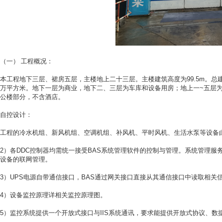
（一）
工程概况：
本工程地下三层、裙房五层，主楼地上二十三层。主楼建筑高度为
99.5m
。总
万平方米。地下一层为商业，地下二、三层为车库和设备用房；地上一
~
五层
公楼部分，不含酒店。
自控设计：
工程的冷水机组、新风机组、空调机组、补风机、平时风机、生活水泵等设备
2
）各
DDC
控制器均需统一接受
BAS
系统管理软件的控制与管理。系统管理服
设备的联网管理。
3
）
UPS
电源自带通信接口，
BAS
通过网关接口直接从其通信接口中读取相关
4
）设备监控原理详相关监控原理图。
5
）监控系统提供一个开放式接口与
IIS
系统通讯，要求能提供开放式协议、数