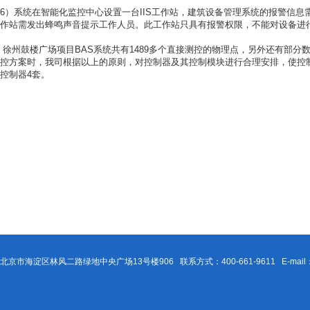
6
）系统在智能化监控中心设置一台
IIS
工作站，建筑设备管理系统的报警信息
作站需发出蜂鸣声音提示工作人员。此工作站只具有报警权限，不能对设备进
徐州鼓楼广场项目
BAS
系统共有
1489
多个直接测控的物理点，另外还有部分
控方案时，我司根据以上的原则，对控制器及其控制模块进行合理安排，使控
控制器
4
套。
北京市海淀区林风二路绿地中央广场13号楼906 联系方式：400-661-9611 E-mail：Be