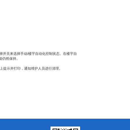
。
择开关来选择手动/楼宇自动化控制状态。在楼宇自
能仍然保持。
站上提示并打印，通知维护人员进行清理。