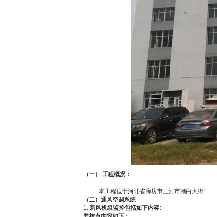
（一）
工程概况
：
本工程位于
河北省廊坊市三河市潮白大街
1
（
二
）通风空调系统
1.
新风机组监控包括如下内容
:
监控点内容如下：