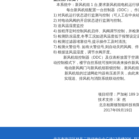
本系统中：新风机组 1 台,要求新风机组电机运行
每台新风机组配置一台控制器（
DDC）。
1) 对风机运行状态进行监测与控制（可人工在中央
2) 对电动风阀的开启状态进行监测与控制。
3) 送风温湿度监控
4) 按程序定时控制风机启停、风阀调节控制，并检
5) 检测防冻温度,冬季工况如进风温度低于报警设定
6) 检测过滤器堵塞信号,提示操作工及时清洗;
7) 检测火警信号. 如有火警信号,则自动关闭风阀、
8) 根据送风温湿度，调节水阀开度。
新风机组控制器（
DDC）及仪表柜放置于空
动控制模式下，楼宇自控系统可按时间表来操作新风
电动新风阀门与新风机组联锁控制，新风机组
新风机组的过滤网处均设有压差开关，由此来
实现送、排风机与消防系统联动控制。
项目
经理：严加彬
189 1
技术支持：宋
然
北京柏斯顿智能科技有限
2017年09月19日