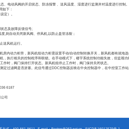
状态、
电动风阀的开启状态、防冻报警
、送风温度、湿度进行监测并对温度进行控制
作用如下：
站设定）。
测状态及故障反馈信号;
温度,则自动关闭新风阀、停风机,以防止盘管冻裂；
停止送风机运行。
调机房内动力柜旁，新风机组动力柜需设置手动/自动控制转换开关，新风机都有就地选
机，执行相关的控制程序和联锁。在手动模式下，楼宇系统控制功能失效，但监视功
工作时，阀门保持打开状态。新风机组停止工作时，阀门保持关闭状态。
测定过滤网是否淤塞。此信号通过DDC控制器反映在中央控制器中，在中控室工作
036 6187
公司