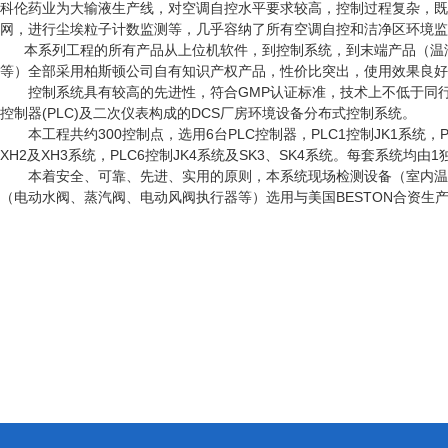
科伦药业为大输液生产线，对空调自控水平要求较高，控制过程复杂，既
网，进行尘埃粒子计数监测等，几乎容纳了所有空调自控和洁净区环境监
本系列工程的所有产品从上位机软件，到控制系统，到末端产品（温湿
等）全部采用柏斯顿公司自有知识产权产品，性价比突出，使用效果良好
控制系统具有较高的先进性，符合GMP认证标准，技术上不低于同行
控制器(PLC)及二次仪表构成的DCS厂房环境设备分布式控制系统。
本工程共约300控制点，选用6台PLC控制器，PLC1控制JK1系统，PLC2
XH2及XH3系统，PLC6控制JK4系统及SK3、SK4系统。每套系统均由
本着安全、可靠、先进、实用的原则，本系统现场检测设备（室内温湿
（电动水阀、蒸汽阀、电动风阀执行器等）选用与美国BESTON合资生
北京柏斯顿智能科技
项目经理：夏飞-136 01