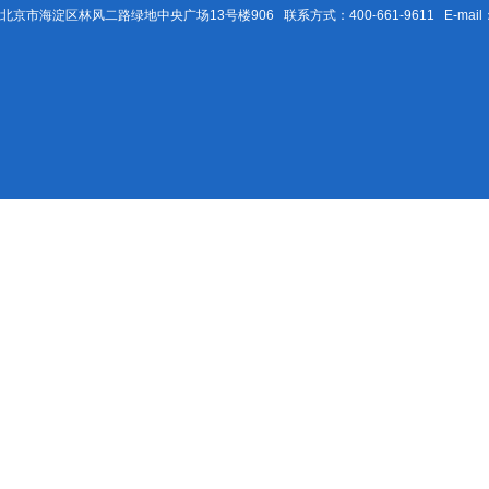
北京市海淀区林风二路绿地中央广场13号楼906 联系方式：400-661-9611 E-mail：Be